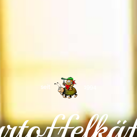
seit
1994
rtoffelkäf